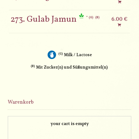
273. Gulab Jamun
G
B
6.00 €
G
Milk / Lactose
B
Mit Zucker(n) und Süßungsmittel(n)
Warenkorb
your cart is empty