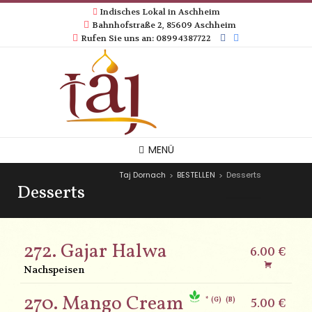
Indisches Lokal in Aschheim
Bahnhofstraße 2, 85609 Aschheim
Rufen Sie uns an: 08994387722
MENÜ
Taj Dornach
BESTELLEN
Desserts
>
>
Desserts
272. Gajar Halwa
6.00 €
Nachspeisen
270. Mango Cream
G
B
5.00 €