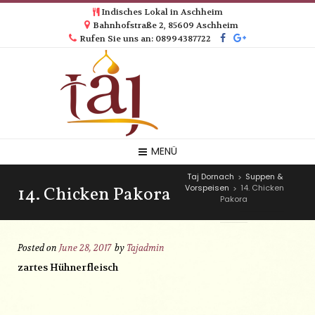
Indisches Lokal in Aschheim
Bahnhofstraße 2, 85609 Aschheim
Rufen Sie uns an: 08994387722
MENÜ
Taj Dornach
Suppen &
>
14. Chicken Pakora
Vorspeisen
14. Chicken
>
Pakora
Posted on
June 28, 2017
by
Tajadmin
zartes Hühnerfleisch