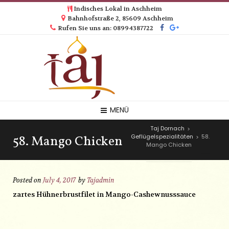
Indisches Lokal in Aschheim
Bahnhofstraße 2, 85609 Aschheim
Rufen Sie uns an: 08994387722
MENÜ
Taj Dornach
>
58. Mango Chicken
Geflügelspezialitäten
58.
>
Mango Chicken
Posted on
July 4, 2017
by
Tajadmin
zartes Hühnerbrustfilet in Mango-Cashewnusssauce