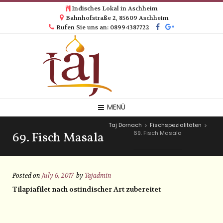
Indisches Lokal in Aschheim
Bahnhofstraße 2, 85609 Aschheim
Rufen Sie uns an: 08994387722
MENÜ
Taj Dornach
Fischspezialitäten
>
>
69. Fisch Masala
69. Fisch Masala
Posted on
July 6, 2017
by
Tajadmin
Tilapiafilet nach ostindischer Art zubereitet